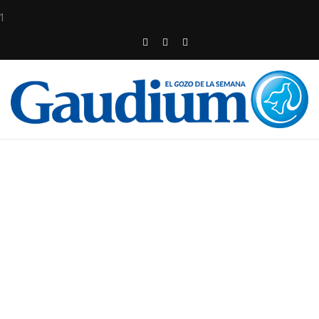
1
Escribe aquí tu párrafo
“Con estos pensamientos
centrados en la fe, la esperanza