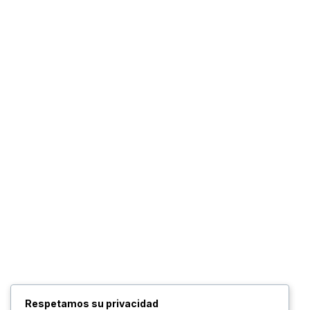
IGLESIA EN SALIDA
Monaguillos viven su jubileo
BAJO TU AMPARO
30 años de fe:
Respetamos su privacidad