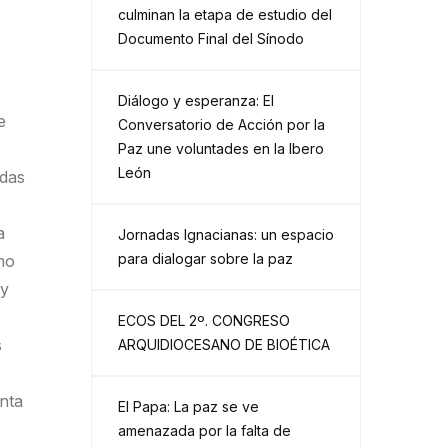
culminan la etapa de estudio del
Documento Final del Sínodo
Diálogo y esperanza: El
e
Conversatorio de Acción por la
Paz une voluntades en la Ibero
León
adas
a
Jornadas Ignacianas: un espacio
para dialogar sobre la paz
mo
 y
ECOS DEL 2º. CONGRESO
s
ARQUIDIOCESANO DE BIOÉTICA
enta
El Papa: La paz se ve
amenazada por la falta de