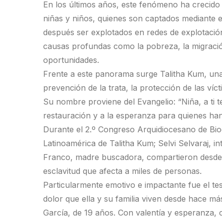
En los últimos años, este fenómeno ha crecid
niñas y niños, quienes son captados mediante 
después ser explotados en redes de explotación 
causas profundas como la pobreza, la migración 
oportunidades.
Frente a este panorama surge Talitha Kum, una r
prevención de la trata, la protección de las ví
Su nombre proviene del Evangelio: “Niña, a ti t
restauración y a la esperanza para quienes han 
Durante el 2.º Congreso Arquidiocesano de Bi
Latinoamérica de Talitha Kum; Selvi Selvaraj, 
Franco, madre buscadora, compartieron desde d
esclavitud que afecta a miles de personas.
Particularmente emotivo e impactante fue el t
dolor que ella y su familia viven desde hace má
García, de 19 años. Con valentía y esperanza,