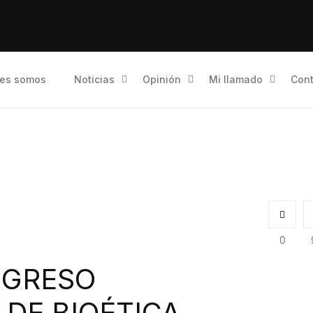
es somos
Noticias
Opinión
Mi llamado
Cont
0
NGRESO
DE BIOÉTICA