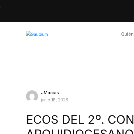
1
Quién
JMacias
junio 18, 2026
ECOS DEL 2º. CO
ARQUIDIOCESANO 