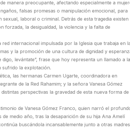
o de manera preocupante, afectando especialmente a mujer
engaños, falsas promesas o manipulación emocional, para
sexual, laboral o criminal. Detrás de esta tragedia existen
forzada, la desigualdad, la violencia y la falta de
ed internacional impulsada por la Iglesia que trabaja en l
ctimas y la promoción de una cultura de dignidad y esperanz
e digo, levántate”, frase que hoy representa un llamado a l
sufrido la explotación.
oética, las hermanas Carmen Ugarte, coordinadora en
integrante de la Red Rahamim; y la señora Vanesa Gómez
istintas perspectivas la gravedad de esta nueva forma de
estimonio de Vanesa Gómez Franco, quien narró el profund
s de medio año, tras la desaparición de su hija Ana Amelí
 continúa buscándola incansablemente junto a otras madres