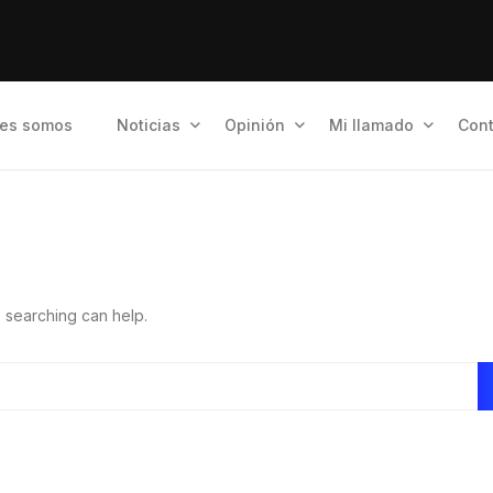
es somos
Noticias
Opinión
Mi llamado
Cont
s searching can help.