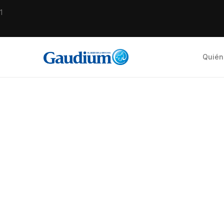
1
Quién
Nothing Found
It seems we can’t find what you’re looking for. Perhap