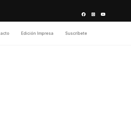
acto
Edición Impresa
Suscríbete
Buscar
Buscar
Recent Posts
Animadores parroquiales