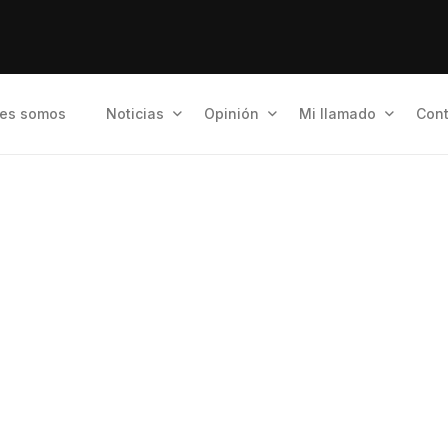
es somos
Noticias
Opinión
Mi llamado
Cont
s searching can help.